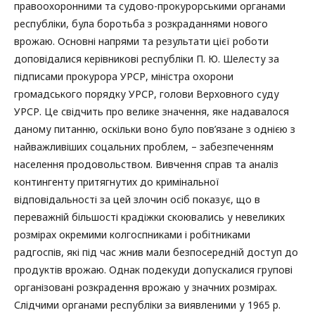
правоохоронними та судово-прокурорськими органами
республіки, була боротьба з розкраданнями нового
врожаю. Основні напрями та результати цієї роботи
доповідалися керівникові республіки П. Ю. Шелесту за
підписами прокурора УРСР, міністра охорони
громадського порядку УРСР, голови Верховного суду
УРСР. Це свідчить про велике значення, яке надавалося
даному питанню, оскільки воно було пов’язане з однією з
найважливіших соцальних проблем, – забезпеченням
населення продовольством. Вивчення справ та аналіз
контингенту притягнутих до кримінальної
відповідальності за цей злочин осіб показує, що в
переважній більшості крадіжки скоювались у невеликих
розмірах окремими колгоспниками і робітниками
радгоспів, які під час жнив мали безпосередній доступ до
продуктів врожаю. Однак подекуди допускалися групові
організовані розкрадення врожаю у значних розмірах.
Слідчими органами республіки за виявленими у 1965 р.