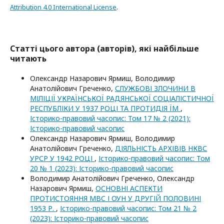
Attribution 4.0 International License
.
Статті цього автора (авторів), які найбільше
читають
Олександр Назарович Ярмиш, Володимир
Анатолійович Греченко,
СЛУЖБОВІ ЗЛОЧИНИ В
МІЛІЦІЇ УКРАЇНСЬКОЇ РАДЯНСЬКОЇ СОЦІАЛІСТИЧНОЇ
РЕСПУБЛІКИ У 1937 РОЦІ ТА ПРОТИДІЯ ЇМ
,
Історико-правовий часопис: Том 17 № 2 (2021):
Історико-правовий часопис
Олександр Назарович Ярмиш, Володимир
Анатолійович Греченко,
ДІЯЛЬНІСТЬ АРХІВІВ НКВС
УРСР У 1942 РОЦІ
,
Історико-правовий часопис: Том
20 № 1 (2023): Історико-правовий часопис
Володимир Анатолійович Греченко, Олександр
Назарович Ярмиш,
ОСНОВНІ АСПЕКТИ
ПРОТИСТОЯННЯ МВС І ОУН У ДРУГІЙ ПОЛОВИНІ
1953 Р.
,
Історико-правовий часопис: Том 21 № 2
(2023): Історико-правовий часопис