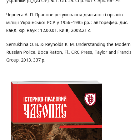
україніки (ЦДАГОУ). Ф.1. Оп. 24. Спр. 6017. Арк. 66–79.
Чернега А. П. Правове регулювання діяльності органів
міліції Української РСР у 1956–1985 рр. : авторефер. дис.
канд. юр. наук : 12.00.01. Київ, 2008.21 с.
Semukhina O. B. & Reynolds K. M. Understanding the Modern
Russian Police. Boca Raton, Fl., CRC Press, Taylor and Francis
Group. 2013. 337 p.