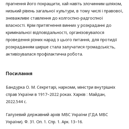
прагнення його покращити, хай навіть злочинним шляхом,
низький рівень загальної культури, в тому числі і правової,
зневажливе ставлення до колгоспно-радгоспної
власності. Крім притягнення винних у розкраданні до
кримінальної відповідальності, організовувалося
проведення різних нарад з цього питання, для протидії
розкраданням ширше стала залучатися громадськість,
активізувалася профілактична робота.
Посилання
Бандурка О. М. Секретарі, наркоми, міністри внутрішніх
справ України в 1917–2022 роках. Харків : Майдан,
2022.544 с.
Галузевий державний архів МВС України (ГДА МВС
України). Ф. 31. Оп. 1. Спр. 1. Арк. 13–16.