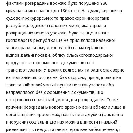
фактами розкрадань врожаю було порушено 930
кримінальних справ щодо 1864 ociб. На думку керівників
судово-прокурорських та правоохоронних органів
республіки, однією з головних умов, яка сприяла
розкраданню нового урожаю, було те, що в низці
господарств республіки ще не приділялося належної
уваги правильному добору осіб на матеріально-
відповідальні посади, обліку сільськогосподарської
продукції та оформленню документів на її
транспортування. У деяких колгоспах та радгоспах зерно
на полі залишалося на ніч без охорони, при відправці на
токи та хлібоприймальні пункти не зважувалося або
направлялося без оформлення документів, що
створювало сприятливі умови для розкрадання. Отже,
причини розкрадань нового врожаю вони вбачали лише в
організаційних проблемах, навіть не згадуючи (фактично
ігноруючи) соціальні. До них можна віднести і низький
рівень життя, і недостатнє матеріальне забезпечення, і