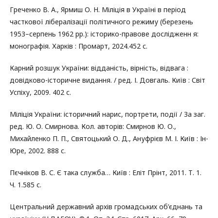
Греченко В. А., Ярмиш О. Н. Міліція в Україні в період
часткової лібералізації політичного режиму (березень
1953–серпень 1962 рр.): історико-правове дослідженн я:
монографія. Харків : Промарт, 2024.452 с.
Карний розшук України: відданість, вірність, відвага :
довідково-історичне видання. / ред. І. Довгаль. Київ : Світ
Успіху, 2009. 402 с.
Міліція України: історичний нарис, портрети, події / За заг.
ред. Ю. О. Смирнова. Кол. авторів: Смирнов Ю. О.,
Михайленко П. П., Святоцький О. Д., Ануфрієв М. І. Київ : Ін-
Юре, 2002. 888 с.
Пєчніков В. С. Є така служба… Київ : Еліт Прінт, 2011. Т. 1.
Ч. 1.585 с.
Центральний державний архів громадських об’єднань та