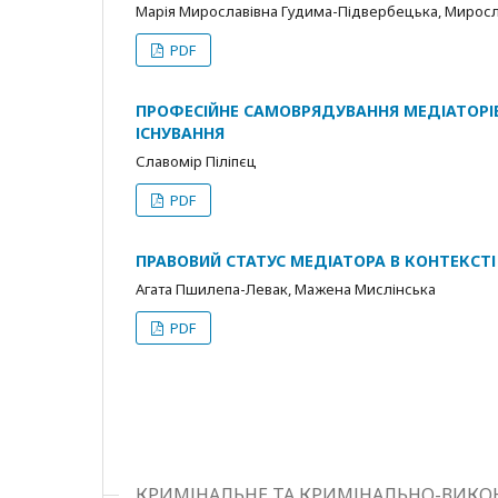
Марія Мирославівна Гудима-Підвербецька, Мирос
PDF
ПРОФЕСІЙНЕ САМОВРЯДУВАННЯ МЕДІАТОР
ІСНУВАННЯ
Славомір Піліпєц
PDF
ПРАВОВИЙ СТАТУС МЕДІАТОРА В КОНТЕКСТІ
Агата Пшилепа-Левак, Мажена Мислінська
PDF
КРИМІНАЛЬНЕ ТА КРИМІНАЛЬНО-ВИКОН