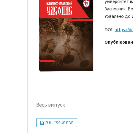
університет ім
Засновник: Во
Ухвалено до д
DOI:
https://d
Опублікован
Весь випуск
FULL ISSUE PDF