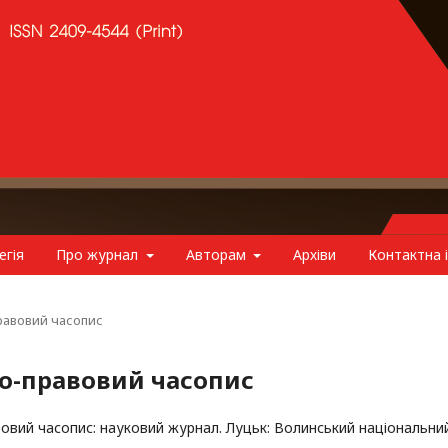
егія
Про журнал
Авторам
Архіви
Контактна 
правовий часопис
ико-правовий часопис
вовий часопис: науковий журнал. Луцьк: Волинський національни