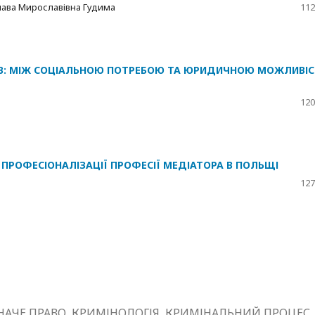
лава Мирославівна Гудима
112
ІВ: МІЖ СОЦІАЛЬНОЮ ПОТРЕБОЮ ТА ЮРИДИЧНОЮ МОЖЛИВІ
120
 ПРОФЕСІОНАЛІЗАЦІЇ ПРОФЕСІЇ МЕДІАТОРА В ПОЛЬЩІ
127
АЧЕ ПРАВО, КРИМІНОЛОГІЯ, КРИМІНАЛЬНИЙ ПРОЦЕС