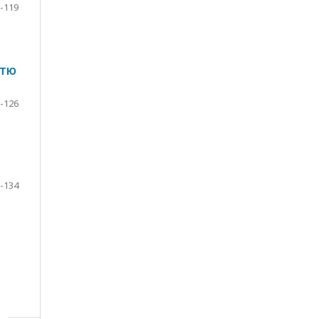
-119
СТЮ
-126
-134